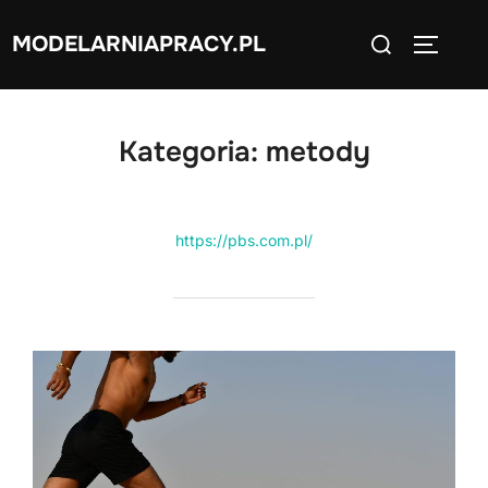
Skip
Search
MODELARNIAPRACY.PL
to
TOGGLE
for:
content
Kategoria:
metody
https://pbs.com.pl/