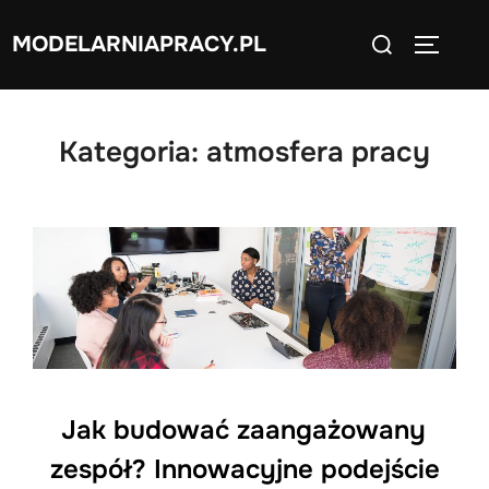
Skip
Search
MODELARNIAPRACY.PL
to
TOGGLE
for:
content
Kategoria:
atmosfera pracy
Jak budować zaangażowany
zespół? Innowacyjne podejście