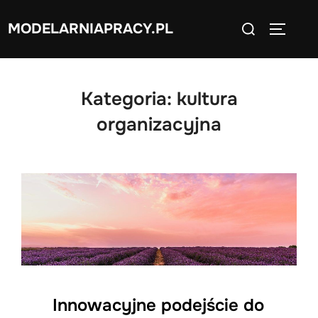
Skip
Search
MODELARNIAPRACY.PL
to
TOGGLE
for:
content
Kategoria:
kultura
organizacyjna
Innowacyjne podejście do